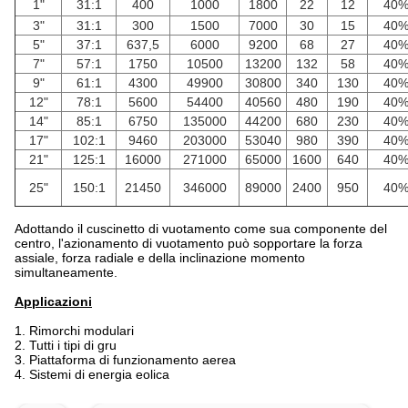
1"
31:1
400
1000
1800
22
12
40
3"
31:1
300
1500
7000
30
15
40
5"
37:1
637,5
6000
9200
68
27
40
7"
57:1
1750
10500
13200
132
58
40
9"
61:1
4300
49900
30800
340
130
40
12"
78:1
5600
54400
40560
480
190
40
14"
85:1
6750
135000
44200
680
230
40
17"
102:1
9460
203000
53040
980
390
40
21"
125:1
16000
271000
65000
1600
640
40
25"
150:1
21450
346000
89000
2400
950
40
Adottando il cuscinetto di vuotamento come sua componente del
centro, l'azionamento di vuotamento può sopportare la forza
assiale, forza radiale e della inclinazione momento
simultaneamente.
Applicazioni
1. Rimorchi modulari
2. Tutti i tipi di gru
3. Piattaforma di funzionamento aerea
4. Sistemi di energia eolica