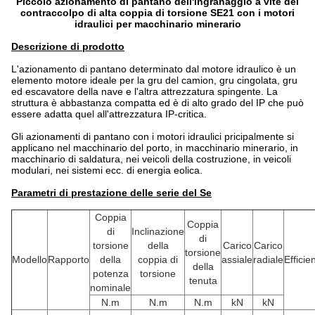
Piccolo azionamento di pantano dell'ingranaggio a vite del
contraccolpo di alta coppia di torsione SE21 con i motori
idraulici per macchinario minerario
Descrizione di prodotto
L'azionamento di pantano determinato dal motore idraulico è un
elemento motore ideale per la gru del camion, gru cingolata, gru
ed escavatore della nave e l'altra attrezzatura spingente. La
struttura è abbastanza compatta ed è di alto grado del IP che può
essere adatta quel all'attrezzatura IP-critica.
Gli azionamenti di pantano con i motori idraulici pricipalmente si
applicano nel macchinario del porto, in macchinario minerario, in
macchinario di saldatura, nei veicoli della costruzione, in veicoli
modulari, nei sistemi ecc. di energia eolica.
Parametri di prestazione delle serie del Se
Coppia
Coppia
di
Inclinazione
di
torsione
della
Carico
Carico
torsione
Modello
Rapporto
della
coppia di
assiale
radiale
Efficie
della
potenza
torsione
tenuta
nominale
N.m
N.m
N.m
kN
kN