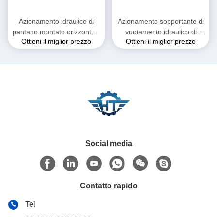
Azionamento idraulico di
Azionamento sopportante di
pantano montato orizzontale
vuotamento idraulico di
Ottieni il miglior prezzo
Ottieni il miglior prezzo
con la funzione di serratura
pollice SE9 con i servomotori
di auto per la gru
per le gru
dell'automobile
Social media
Contatto rapido
Tel