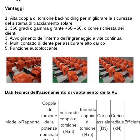
Vantaggi
1.
Alta coppia di torsione backholding per migliorare la sicurezza
del sistema di tracciamento solare
2. 360 gradi o gamma girante +60~-60, o come richiesta dei
clienti
3. Avvolgimento dell'interno dell'ingranaggio a vite continua
4. Multi contatto di dente per assicurare alto carico
5. Funzione autobloccante
Dati tecnici dell'azionamento di vuotamento della VE
Coppia
di
Tenendo
Inclinando
torsione
coppia
Carico
Carico
coppia di
Modello
Rapporto
della
di
assiale
radiale
Efficien
torsione
potenza
torsione
(kN)
(kN)
(N.m)
nominale
(N.m)