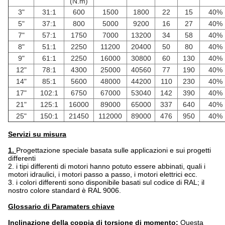
(N.m)
3"
31:1
600
1500
1800
22
15
40%
5"
37:1
800
5000
9200
16
27
40%
7"
57:1
1750
7000
13200
34
58
40%
8"
51:1
2250
11200
20400
50
80
40%
9"
61:1
2250
16000
30800
60
130
40%
12"
78:1
4300
25000
40560
77
190
40%
14"
85:1
5600
48000
44200
110
230
40%
17"
102:1
6750
67000
53040
142
390
40%
21"
125:1
16000
89000
65000
337
640
40%
25"
150:1
21450
112000
89000
476
950
40%
Servizi su misura
1.
Progettazione speciale basata sulle applicazioni e sui progetti
differenti
2. i tipi differenti di motori hanno potuto essere abbinati, quali i
motori idraulici, i motori passo a passo, i motori elettrici ecc.
3. i colori differenti sono disponibile basati sul codice di RAL; il
nostro colore standard è RAL 9006.
Glossario di Paramaters chiave
Inclinazione della coppia di torsione di momento:
Questa